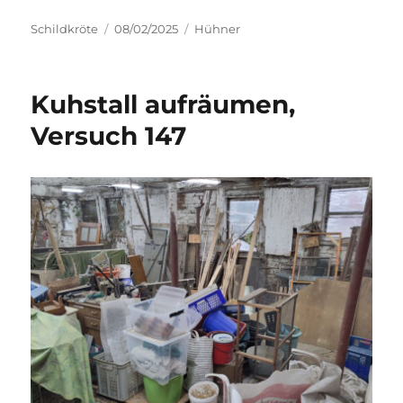
Autor
Veröffentlicht
Kategorien
Schildkröte
08/02/2025
Hühner
am
Kuhstall aufräumen,
Versuch 147