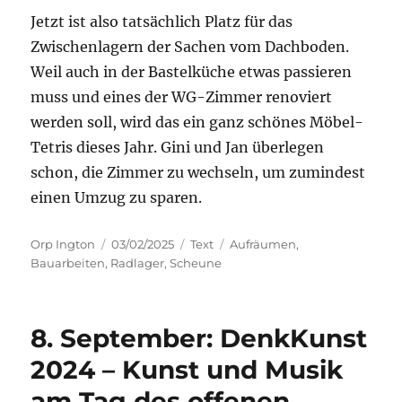
Jetzt ist also tatsächlich Platz für das
Zwischenlagern der Sachen vom Dachboden.
Weil auch in der Bastelküche etwas passieren
muss und eines der WG-Zimmer renoviert
werden soll, wird das ein ganz schönes Möbel-
Tetris dieses Jahr. Gini und Jan überlegen
schon, die Zimmer zu wechseln, um zumindest
einen Umzug zu sparen.
Autor
Veröffentlicht
Kategorien
Schlagwörter
Orp Ington
03/02/2025
Text
Aufräumen
,
am
Bauarbeiten
,
Radlager
,
Scheune
8. September: DenkKunst
2024 – Kunst und Musik
am Tag des offenen