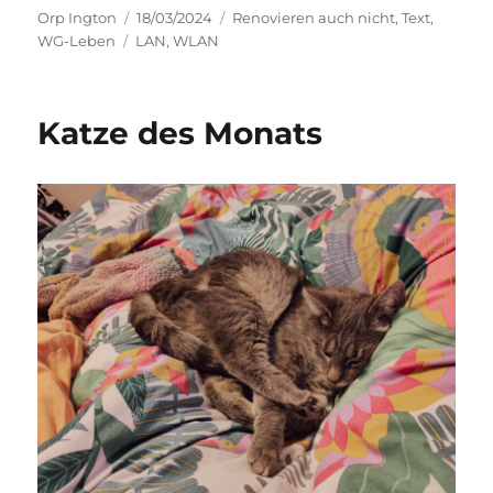
Autor
Veröffentlicht
Kategorien
Orp Ington
18/03/2024
Renovieren auch nicht
,
Text
,
Schlagwörter
am
WG-Leben
LAN
,
WLAN
Katze des Monats