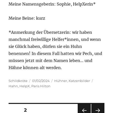
Meine Namensgeberin: Sophie, HelpXerin*
Meine Beine: kurz
*Anmerkung der Übersetzerin: wir haben
manchmal freiwillige Helfer*innen, und wenn
sie Glück haben, dürfen sie ein Huhn
benennen! In diesem Fall hatten wir Pech, und
müssen jetzt mit dem Namen leben… und
Hähne können alt werden.
Autor
Veröffentlicht
Kategorien
Schlagwört
Schildkröte
01/02/2024
Hühner
,
Katzenbilder
am
Hahn
,
HelpX
,
Paris Hilton
Seitennummerierung
SEITE
2