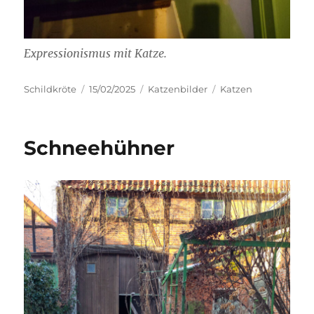
Expressionismus mit Katze.
Autor
Veröffentlicht
Kategorien
Schlagwörter
Schildkröte
15/02/2025
Katzenbilder
Katzen
am
Schneehühner