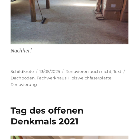
Nachher!
Autor
Veröffentlicht
Kategorien
Schla
Schildkröte
13/05/2025
Renovieren auch nicht
,
Text
am
Dachboden
,
Fachwerkhaus
,
Holzweichfaserplatte
,
Renovierung
Tag des offenen
Denkmals 2021