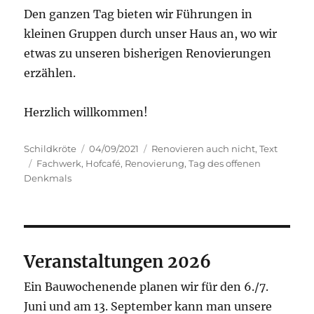
Den ganzen Tag bieten wir Führungen in
kleinen Gruppen durch unser Haus an, wo wir
etwas zu unseren bisherigen Renovierungen
erzählen.
Herzlich willkommen!
Autor
Veröffentlicht
Kategorien
Schildkröte
04/09/2021
Renovieren auch nicht
,
Text
Schlagwörter
am
Fachwerk
,
Hofcafé
,
Renovierung
,
Tag des offenen
Denkmals
Veranstaltungen 2026
Ein Bauwochenende planen wir für den 6./7.
Juni und am 13. September kann man unsere