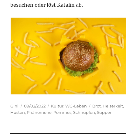
besuchen oder löst Katalin ab.
Autor
Veröffentlicht
Kategorien
Schlagwörter
Gini
09/02/2022
Kultur
,
WG-Leben
Brot
,
Heiserkeit
,
am
Husten
,
Phänomene
,
Pommes
,
Schnupfen
,
Suppen