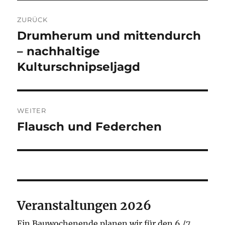
Beitragsnavigation
ZURÜCK
Drumherum und mittendurch
Vorheriger
Beitrag:
– nachhaltige
Kulturschnipseljagd
WEITER
Flausch und Federchen
Nächster
Beitrag:
Veranstaltungen 2026
Ein Bauwochenende planen wir für den 6./7.