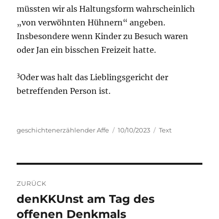
müssten wir als Haltungsform wahrscheinlich
„von verwöhnten Hühnern“ angeben.
Insbesondere wenn Kinder zu Besuch waren
oder Jan ein bisschen Freizeit hatte.
3
Oder was halt das Lieblingsgericht der
betreffenden Person ist.
Autor
Veröffentlicht
Kategorien
geschichtenerzählender Affe
10/10/2023
Text
am
Beitragsnavigation
ZURÜCK
denKKUnst am Tag des
Vorheriger
Beitrag:
offenen Denkmals